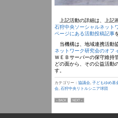
上記活動の詳細は、上記画像
石狩中央ソーシャルネット
ページにある活動投稿記事
当機構は、地域連携活動
ネットワーク研究会のオフ
ＷＥＢサーバーの保守維持
どの面から、その公益活動
す。
カテゴリー：
協議会
,
子どもゆめ基
会
,
石狩中央リトルシニア球団
« BACK
NEXT »