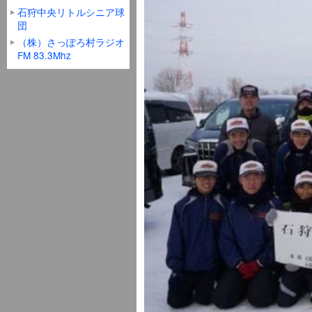
石狩中央リトルシニア球
団
（株）さっぽろ村ラジオ
FM 83.3Mhz