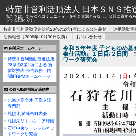
特定非営利活動法人 日本ＳＮＳ推
私たちは、あらゆるコミュニティーを社会資源とみなし、公益に資する
ジする団体です。
特定非営利活動促進法第28条の2第1項による公告義務
連携活動実
活動報告（2009年10月30日以前）
お問い合わせ
令和５年年度 子どもゆめ基
01 内閣府ホームページ
奉仕活動』１日目/２日間 
ワーク研究会
特定非営利活動促進法第
28条の2第1項による 貸
借対照表 公告義務 内
２０２４．０１.１４（
日
）
閣府NPOホームページ
02 公益活動連携協定締結先
北海道高文連 国際交流
専門部
札幌 札苗連合町内会
札幌栄リトルシニア球団
石狩中央ソーシャルネッ
トワーク研究会