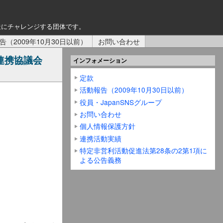
造にチャレンジする団体です。
告（2009年10月30日以前）
お問い合わせ
連携協議会
インフォメーション
定款
活動報告（2009年10月30日以前）
役員・JapanSNSグループ
お問い合わせ
個人情報保護方針
連携活動実績
特定非営利活動促進法第28条の2第1項に
よる公告義務