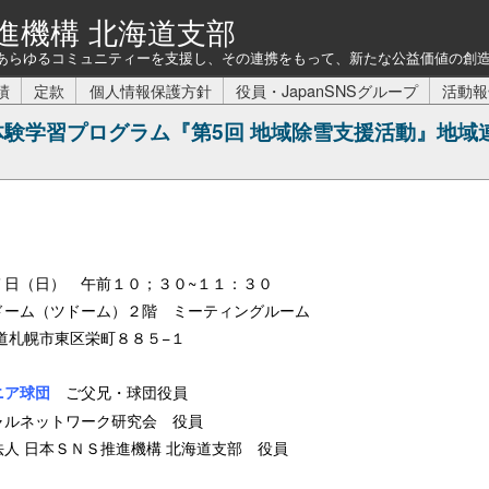
進機構 北海道支部
あらゆるコミュニティーを支援し、その連携をもって、新たな公益価値の創
績
定款
個人情報保護方針
役員・JapanSNSグループ
活動報
体験学習プログラム『第5回 地域除雪支援活動』地域
７日（日） 午前１０；３０~１１：３０
ドーム（ツドーム）２階 ミーティングルーム
道札幌市東区栄町８８５−１
ご父兄・球団役員
ニア球団
ャルネットワーク研究会 役員
人 日本ＳＮＳ推進機構 北海道支部 役員