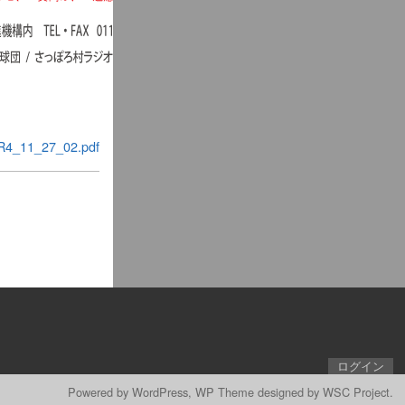
R4_11_27_02.pdf
ログイン
Powered by
WordPress
, WP Theme designed by
WSC Project
.