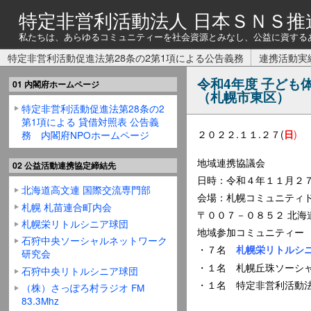
特定非営利活動法人 日本ＳＮＳ推
私たちは、あらゆるコミュニティーを社会資源とみなし、公益に資する
特定非営利活動促進法第28条の2第1項による公告義務
連携活動実
令和4年度 子ども
01 内閣府ホームページ
（札幌市東区）
特定非営利活動促進法第28条の2
第1項による 貸借対照表 公告義
２０２２.１１.２７(
)
日
務 内閣府NPOホームページ
地域連携協議会
02 公益活動連携協定締結先
日時：令和４年１１月２
北海道高文連 国際交流専門部
会場：札幌コミュニティ
札幌 札苗連合町内会
〒００７－０８５２ 北海
札幌栄リトルシニア球団
地域参加コミュニティー
石狩中央ソーシャルネットワーク
・７名
札幌栄リトルシ
研究会
・１名 札幌丘珠ソーシ
石狩中央リトルシニア球団
・１名 特定非営利活動法
（株）さっぽろ村ラジオ FM
83.3Mhz