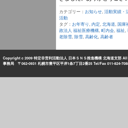
カテゴリー：
お知らせ
,
活動実績・
活動
タグ：
お年寄り
,
内定
,
北海道
,
国庫
政法人 福祉医療機構
,
町内会
,
福祉
,
老除雪
,
除雪
,
高齢化
,
高齢者
Copyright c 2009 特定非営利活動法人 日本ＳＮＳ推進機構 北海道支部 All Rig
事務局 〒062-0931 札幌市豊平区平岸1条7丁目2番25 Tel/Fax 011-824-708