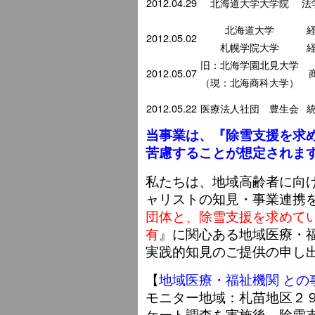
2012.04.29
北海道大学大学院
法
北海道大学
2012.05.02
札幌学院大学
旧：北海学園北見大学
2012.05.07
（現：北海商科大学）
2012.05.22
医療法人社団 豊生会
当事業は、『除雪支援を求
苦慮することが想定されま
私たちは、地域高齢者に向
ャリストの知見・事業連携
団体と、除雪支援を求めて
有
』に関心ある地域医療・
実践的知見のご提供の申し
【
地域医療・福祉機関 との
モニター地域：札苗地区２
ケート調査を実施後、除雪