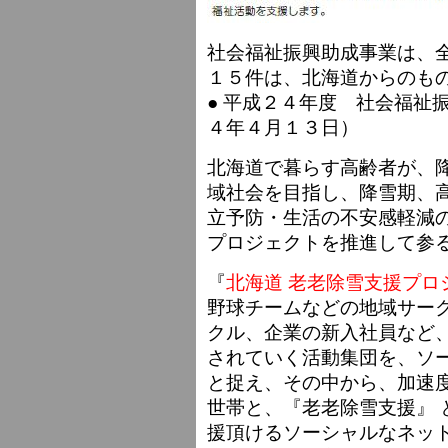
社会福祉振興助成事業は、
１５件は、北海道からのも
● 平成２４年度 社会福
４年４月１３日）
北海道で暮らす高齢者が、
域社会を目指し、降雪期、
立予防・生活の不安感軽減
プロジェクトを推進して参
『
北海道 老老除雪支援プロ
野球チームなどの地域サー
クル、企業の新入社員など
されていく活動集団を、ソ
と捉え、その中から、加速
世帯と、『老老除雪支援』 
援頂けるソーシャルなネッ