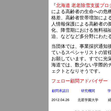
『
北海道 老老除雪支援プロ
による高齢者の生命への危
格差、高齢者世帯増加によ
人情報保護による高齢者の
化、降雪期における無料福
迫、などなど多分野にわた
当団体では、事業採択通知
ているスペシャリストの皆
お願しています。すでに光
海道では、数少ない学際的チ
ェクトとなりそうです。
フェロー顧問アドバイザー
顧問承認日
研究機関
学
2012.04.26
北星学園大学