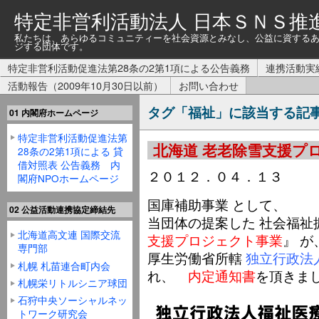
特定非営利活動法人 日本ＳＮＳ推
私たちは、あらゆるコミュニティーを社会資源とみなし、公益に資する
ジする団体です。
特定非営利活動促進法第28条の2第1項による公告義務
連携活動実
活動報告（2009年10月30日以前）
お問い合わせ
タグ「福祉」に該当する記
01 内閣府ホームページ
特定非営利活動促進法第
北海道 老老除雪支援プ
28条の2第1項による 貸
借対照表 公告義務 内
２０１２．０４．１３
閣府NPOホームページ
国庫補助事業 として、
02 公益活動連携協定締結先
当団体の提案した 社会福祉
北海道高文連 国際交流
支援プロジェクト事業
』 が
専門部
厚生労働省所轄
独立行政法
札幌 札苗連合町内会
れ、
内定通知書
を頂きま
札幌栄リトルシニア球団
石狩中央ソーシャルネッ
トワーク研究会