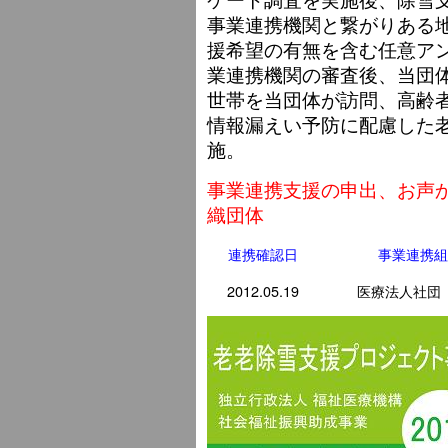
事業連携機関と繋がりある
援希望の有無を含む任意ア
業連携機関の審査後、当団
世帯を当団体が訪問、高齢
情報漏えい予防に配慮した
施。
事業連携支援の申出、お声
織団体
連携確認日
事業連携
2012.05.19
医療法人社団