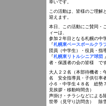
幸いです。
この活動は、皆様のご理解
迎えます。
本日、この活動にご賛同・
ィーは、
参加２年目となる札幌の中
『
札幌東ベースボールクラ
団員（中学生）・役員・指
『
札幌東リトルシニア球団
者・保護者の会の皆様 で
大人２２名（本部待機者：
名 安全指導員・子供引率
小６・中学生４８名 総勢
見挨拶・移動時間含）
声掛け・チラシなどによる
世帯（見守り訪問含） 除