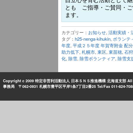
とも ご指導・ご賛同・ご
ます。
カテゴリー：
お知らせ
,
活動実績・
タグ：
h25-nenga-kihukin
,
ボランテ
年度
,
平成２５年度 年賀寄附金 配
助力低下
,
札幌市
,
東区
,
東苗穂
,
石
化
,
除雪
,
除雪ボランティア
,
除雪支
Copyright c 2009 特定非営利活動法人 日本ＳＮＳ推進機構 北海道支部 All Rig
事務局 〒062-0931 札幌市豊平区平岸1条7丁目2番25 Tel/Fax 011-824-708