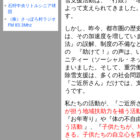
石狩中央リトルシニア球
よって支えられてきました
団
す。
（株）さっぽろ村ラジオ
FM 83.3Mhz
しかし、昨今、都市圏の歴
は、その加速度を増してい
法』の誤解、制度の不備な
の 『助けて！』の声は、
ニティー（ソーシャル・ネ
まいました。そして、重労
除雪支援は、多くの社会問
『ご近所さん』だけでは、
うです。
私たちの活動が、『ご近所
が担う地域扶助力を補う活
『お年寄り』や『体の不自
う活動
』、『
子供たちが、
きる。子供たちの自立心を