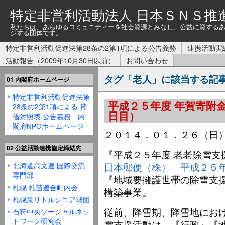
特定非営利活動法人 日本ＳＮＳ推
私たちは、あらゆるコミュニティーを社会資源とみなし、公益に資する
ジする団体です。
特定非営利活動促進法第28条の2第1項による公告義務
連携活動実
活動報告（2009年10月30日以前）
お問い合わせ
タグ「老人」に該当する記
01 内閣府ホームページ
特定非営利活動促進法第
平成２５年度 年賀寄附金
28条の2第1項による 貸
日目）
借対照表 公告義務 内
閣府NPOホームページ
２０１４．０１．２６（
02 公益活動連携協定締結先
『平成２５年度 老老除雪支
日本郵便（株） 平成２５年
北海道高文連 国際交流
専門部
『地域要擁護世帯の除雪支
札幌 札苗連合町内会
構築事業』
札幌栄リトルシニア球団
従前、降雪期、降雪地にお
石狩中央ソーシャルネッ
トワーク研究会
雪支援活動は、『行政』『