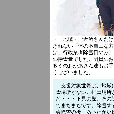
・ 地域・ご近所さんだけ
きれない『体の不自由な方
は、行政業者除雪日のみ）
の除雪量でした。団員のお
多くのおかあさん達もお手
うございました。
支援対象世帯は、地域に
雪場所がない。排雪場所
ど・・・下見の際、その
てまちまちです。除雪す
会除雪の後、あったかい