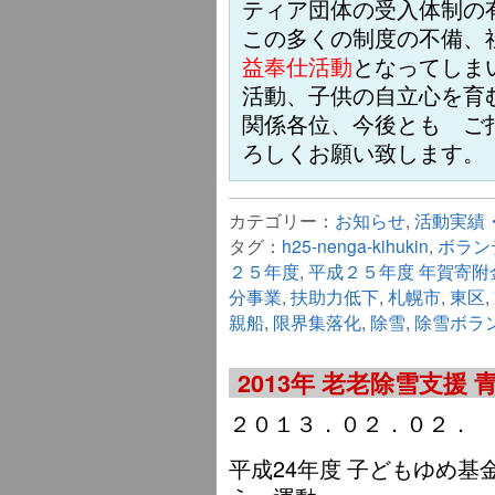
ティア団体の受入体制の
この多くの制度の不備、
益奉仕活動
となってしま
活動、子供の自立心を育
関係各位、今後とも ご
ろしくお願い致します。
カテゴリー：
お知らせ
,
活動実績
タグ：
h25-nenga-kihukin
,
ボラン
２５年度
,
平成２５年度 年賀寄附
分事業
,
扶助力低下
,
札幌市
,
東区
,
親船
,
限界集落化
,
除雪
,
除雪ボラ
2013年 老老除雪支援
２０１３．０２．０２．
平成24年度 子どもゆめ基