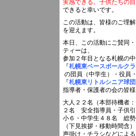
実感できる。子供たちの自
できると幸いです。
この活動は、皆様のご理解
を迎えます。
本日、この活動にご賛同・
ティーは、
参加２年目となる札幌の中
『
札幌東ベースボールクラ
の団員（中学生）・役員
『
札幌東リトルシニア球団
指導者・保護者の会の皆様
大人２２名（本部待機者：
２名 安全指導員・子供引
小６・中学生４８名 総勢
（下見挨拶・移動時間含）
声掛け・チラシなどによる