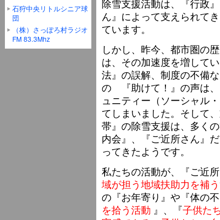
除雪支援活動は、『行政』
石狩中央リトルシニア球
ん』によって支えられてき
団
ています。
（株）さっぽろ村ラジオ
FM 83.3Mhz
しかし、昨今、都市圏の歴
は、その加速度を増してい
法』の誤解、制度の不備な
の 『助けて！』の声は、
ュニティー（ソーシャル・
てしまいました。そして、
帯』の除雪支援は、多くの
内会』、『ご近所さん』だ
ってきたようです。
私たちの活動が、『ご近所
域が担う地域扶助力を補う
の『お年寄り』や『体の不
を拾う活動
』、『
子供た