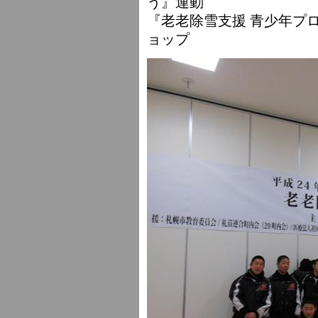
う』運動
『老老除雪支援 青少年プ
ョップ