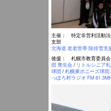
主催： 特定非営利活動法
支部
北海道 老老世帯 除排雪支
後援： 札幌市教育委員会 /
団 豊生会
/
リトルシニア札
球団
/
札幌東ポニーズ球団
っぽろ村ラジオ FM 81.3M