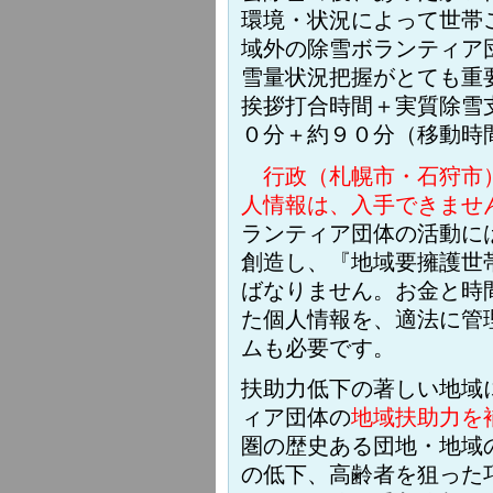
環境・状況によって世帯
域外の除雪ボランティア
雪量状況把握がとても重
挨拶打合時間＋実質除雪
０分＋約９０分（移動時
行政（札幌市・石狩市）
人情報は、入手できませ
ランティア団体の活動に
創造し、『地域要擁護世
ばなりません。お金と時
た個人情報を、適法に管
ムも必要です。
扶助力低下の著しい地域
ィア団体の
地域扶助力を
圏の歴史ある団地・地域
の低下、高齢者を狙った