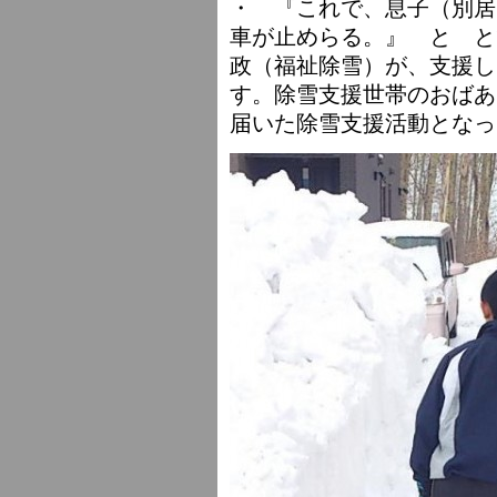
・ 『これで、息子（別居
車が止めらる。』 と と
政（福祉除雪）が、支援し
す。除雪支援世帯のおばあ
届いた除雪支援活動となっ