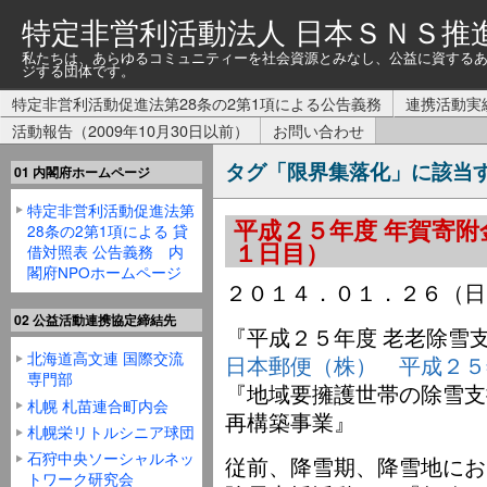
特定非営利活動法人 日本ＳＮＳ推
私たちは、あらゆるコミュニティーを社会資源とみなし、公益に資する
ジする団体です。
特定非営利活動促進法第28条の2第1項による公告義務
連携活動実
活動報告（2009年10月30日以前）
お問い合わせ
タグ「限界集落化」に該当
01 内閣府ホームページ
特定非営利活動促進法第
平成２５年度 年賀寄附
28条の2第1項による 貸
１日目）
借対照表 公告義務 内
閣府NPOホームページ
２０１４．０１．２６（
02 公益活動連携協定締結先
『平成２５年度 老老除雪
北海道高文連 国際交流
日本郵便（株） 平成２５
専門部
『地域要擁護世帯の除雪支
札幌 札苗連合町内会
再構築事業』
札幌栄リトルシニア球団
石狩中央ソーシャルネッ
従前、降雪期、降雪地にお
トワーク研究会