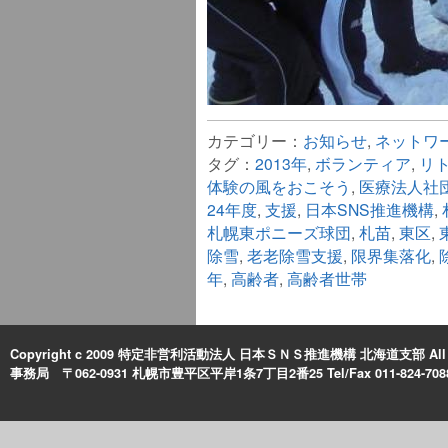
カテゴリー：
お知らせ
,
ネットワ
タグ：
2013年
,
ボランティア
,
リ
体験の風をおこそう
,
医療法人社団
24年度
,
支援
,
日本SNS推進機構
,
札幌東ポニーズ球団
,
札苗
,
東区
,
除雪
,
老老除雪支援
,
限界集落化
,
年
,
高齢者
,
高齢者世帯
Copyright c 2009 特定非営利活動法人 日本ＳＮＳ推進機構 北海道支部 All Rig
事務局 〒062-0931 札幌市豊平区平岸1条7丁目2番25 Tel/Fax 011-824-708