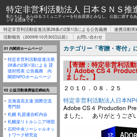
特定非営利活動法人 日本ＳＮＳ推
私たちは、あらゆるコミュニティーを社会資源とみなし、公益に資する
ジする団体です。
特定非営利活動促進法第28条の2第1項による公告義務
連携活動実
活動報告（2009年10月30日以前）
お問い合わせ
カテゴリー「寄贈・寄付」
01 内閣府ホームページ
特定非営利活動促進法第
【寄贈：特定非営利活動
28条の2第1項による 貸
り Adobe CS４ Produ
借対照表 公告義務 内
ました。】
閣府NPOホームページ
２０１０．０８．２５
02 公益活動連携協定締結先
特定非営利活動法人日本NP
北海道高文連 国際交流
専門部
Adobe CS４ Production 
札幌 札苗連合町内会
ました。 ありがとうござ
札幌栄リトルシニア球団
石狩中央ソーシャルネッ
トワーク研究会