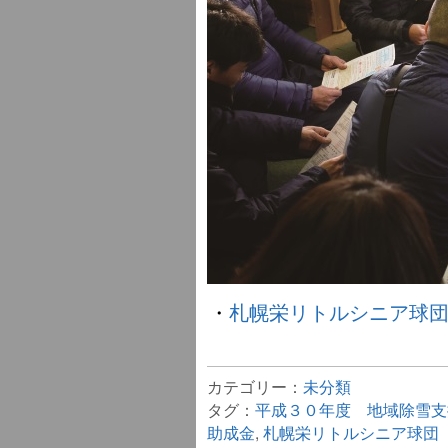
・
札幌栄リトルシニア球
カテゴリー：
未分類
タグ：
平成３０年度 地域除雪支
助成金
,
札幌栄リトルシニア球団