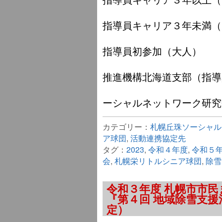
うち ６名・
指導員キャリア３年未満（
うち ２名・
指導員初参加（大人）
うち １名・
推進機構北海道支部（指導
うち １名・
ーシャルネットワーク研究
カテゴリー：
札幌丘珠ソーシャル
ア球団
,
活動連携協定先
タグ：
2023
,
令和４年度
,
令和５
会
,
札幌栄リトルシニア球団
,
除雪
令和３年度 札幌市市
『第４回 地域除雪支
定）