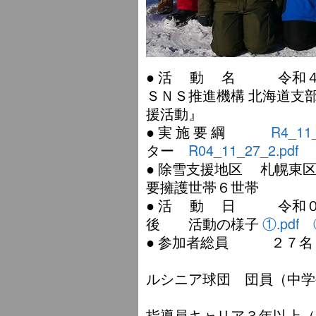
● 活 動 名 令和４年
ＳＮＳ推進機構 北海道支部
援活動』
● 実 施 要 綱
R4_11_
ター
R04_11_27_2.pdf
● 除雪支援地区 札幌東区
要擁護世帯６世帯
● 活 動 日 令和０
後 活動の様子
①.pdf
● 参加者総員 ２７名
うち １５名
ルシニア球団 団員（中学
うち ２名・
指導員キャリア３年以上（