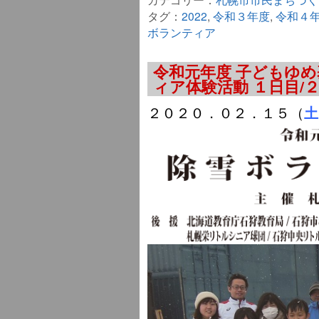
タグ：
2022
,
令和３年度
,
令和４
ボランティア
令和元年度 子どもゆめ
ィア体験活動 １日目/
２０２０．０２．１５（
土