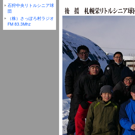
石狩中央リトルシニア球
団
（株）さっぽろ村ラジオ
FM 83.3Mhz