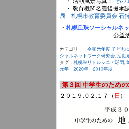
・ 活動風景写真：
その
・ 教育機関名義後援承
局
札幌市教育委員会
石
・
札幌丘珠ソーシャルネ
公益
カテゴリー：
令和元年度 子ども
シャルネットワーク研究会
,
活動
タグ：
札幌栄リトルシニア球団
,
元年 2020年 2019年度
第３回 中学生のため
２０１９.０２.１７（
日
）