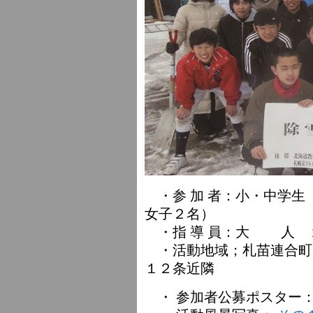
・参 加 者：小・中学
女子２名）
・指 導 員：大 人 
・活動地域；札苗連合町
１２条近隣
・ 参加者公募ポスター