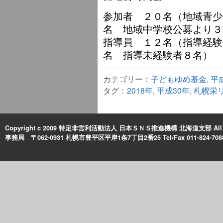
参加者 ２０名（地域青少
名 地域中学校公募より３
指導員 １２名（指導経験
名 指導未経験者８名）
カテゴリー：
子どもゆめ基金
,
平
タグ：
2018年
,
平成30年
,
札幌栄
Copyright c 2009 特定非営利活動法人 日本ＳＮＳ推進機構 北海道支部 All Rig
事務局 〒062-0931 札幌市豊平区平岸1条7丁目2番25 Tel/Fax 011-824-708