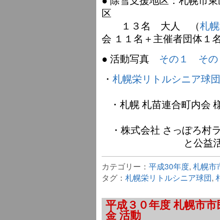
区
１３名 大人 （
札幌
会 １１名＋主催者団体１
● 活動写真
その１
その
・
札幌栄リトルシニア球
・札幌 札苗連合町内会
・株式会社 さっぽろ村ラジオ
と公益
カテゴリー：
平成30年度
,
札幌市
タグ：
札幌栄リトルシニア球団
,
平成３０年度 札幌市
金 活動