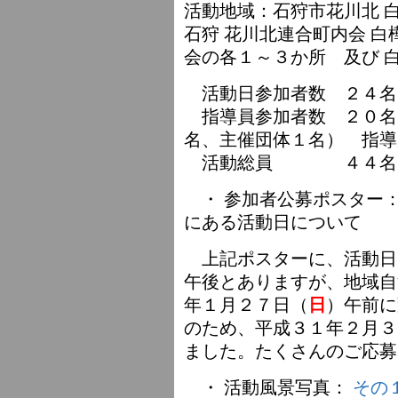
活動地域：石狩市花川北 
石狩 花川北連合町内会 
会の各１～３か所 及び 
活動日参加者数 ２４名
指導員参加者数 ２０名
名、主催団体１名） 指導
活動総員 ４４名
・ 参加者公募ポスター
にある活動日について
上記ポスターに、活動日
午後とありますが、地域自
年１月２７日（
）午前に
日
のため、平成３１年２月３
ました。たくさんのご応募
・ 活動風景写真：
その