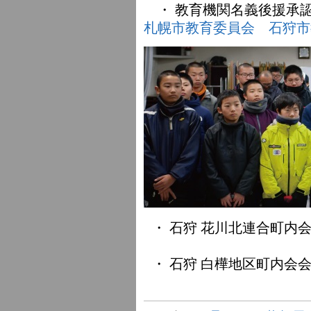
・ 教育機関名義後援承
札幌市教育委員会
石狩市
・ 石狩 花川北連合町内
・ 石狩 白樺地区町内会