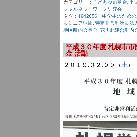
カテゴリー：
子どもゆめ基金
,
平
シャルネットワーク研究会
タグ：
1842056 中学生のた
ルシニア球団
,
特定非営利活動法人
地区町内会長会
,
花川北連合町内
平成３０年度 札幌市
金 活動
２０１９.０２.０９（
）
土