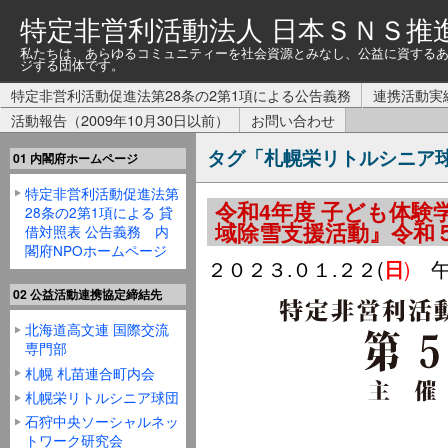
特定非営利活動法人 日本ＳＮＳ推
私たちは、あらゆるコミュニティーを社会資源とみなし、公益に資する
ジする団体です。
特定非営利活動促進法第28条の2第1項による公告義務
連携活動実
活動報告（2009年10月30日以前）
お問い合わせ
タグ「札幌栄リトルシニア
01 内閣府ホームページ
特定非営利活動促進法第
令和4年度 子ども体験
28条の2第1項による 貸
域除雪支援活動』令和
借対照表 公告義務 内
閣府NPOホームページ
２０２３.０１.２２(
)
午
日
02 公益活動連携協定締結先
北海道高文連 国際交流
専門部
札幌 札苗連合町内会
札幌栄リトルシニア球団
石狩中央ソーシャルネッ
トワーク研究会