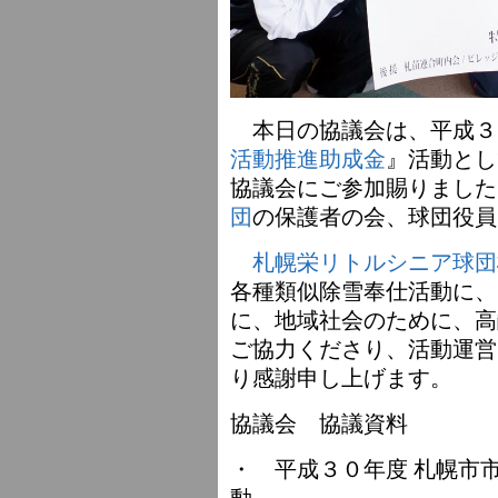
本日の協議会は、平成３
活動推進助成金
』活動とし
協議会にご参加賜りました
団
の保護者の会、球団役員
札幌栄リトルシニア球団
各種類似除雪奉仕活動に、
に、地域社会のために、高
ご協力くださり、活動運営
り感謝申し上げます。
協議会 協議資料
・ 平成３０年度 札幌市
動